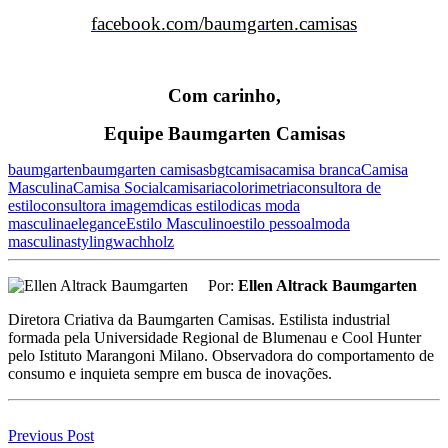
facebook.com/baumgarten.camisas
Com carinho,
Equipe Baumgarten Camisas
baumgarten
baumgarten camisas
bgt
camisa
camisa branca
Camisa
Masculina
Camisa Social
camisaria
colorimetria
consultora de
estilo
consultora imagem
dicas estilo
dicas moda
masculina
elegance
Estilo Masculino
estilo pessoal
moda
masculina
styling
wachholz
Por:
Ellen Altrack Baumgarten
Diretora Criativa da Baumgarten Camisas. Estilista industrial
formada pela Universidade Regional de Blumenau e Cool Hunter
pelo Istituto Marangoni Milano. Observadora do comportamento de
consumo e inquieta sempre em busca de inovações.
Previous Post