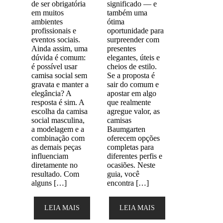
de ser obrigatória
significado — e
em muitos
também uma
ambientes
ótima
profissionais e
oportunidade para
eventos sociais.
surpreender com
Ainda assim, uma
presentes
dúvida é comum:
elegantes, úteis e
é possível usar
cheios de estilo.
camisa social sem
Se a proposta é
gravata e manter a
sair do comum e
elegância? A
apostar em algo
resposta é sim. A
que realmente
escolha da camisa
agregue valor, as
social masculina,
camisas
a modelagem e a
Baumgarten
combinação com
oferecem opções
as demais peças
completas para
influenciam
diferentes perfis e
diretamente no
ocasiões. Neste
resultado. Com
guia, você
alguns […]
encontra […]
LEIA MAIS
LEIA MAIS