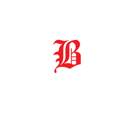
escolha e acertar em cheio na lembranç
[…]
26 de maio de 2020
Sugestões de presentes 
A data mais romântica do ano se apr
agradar a pessoa amada!? Por isso, nós
ajudar a descobrir qual é o estilo do s
atemporais, que não saem de moda. M