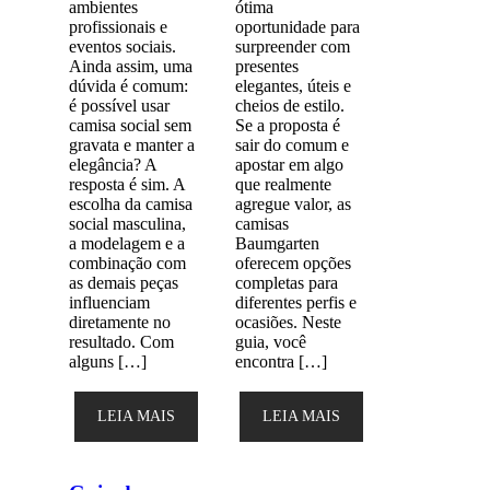
ambientes
ótima
profissionais e
oportunidade para
eventos sociais.
surpreender com
Ainda assim, uma
presentes
dúvida é comum:
elegantes, úteis e
é possível usar
cheios de estilo.
camisa social sem
Se a proposta é
gravata e manter a
sair do comum e
elegância? A
apostar em algo
resposta é sim. A
que realmente
escolha da camisa
agregue valor, as
social masculina,
camisas
a modelagem e a
Baumgarten
combinação com
oferecem opções
as demais peças
completas para
influenciam
diferentes perfis e
diretamente no
ocasiões. Neste
resultado. Com
guia, você
alguns […]
encontra […]
LEIA MAIS
LEIA MAIS