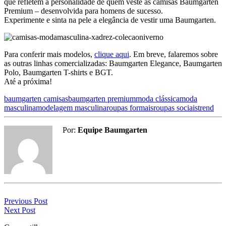
que refletem a personalidade de quem veste as camisas Baumgarten
Premium – desenvolvida para homens de sucesso.
Experimente e sinta na pele a elegância de vestir uma Baumgarten.
Para conferir mais modelos,
clique aqui
. Em breve, falaremos sobre
as outras linhas comercializadas: Baumgarten Elegance, Baumgarten
Polo, Baumgarten T-shirts e BGT.
Até a próxima!
baumgarten camisas
baumgarten premium
moda clássica
moda
masculina
modelagem masculina
roupas formais
roupas sociais
trend
Por:
Equipe Baumgarten
Previous Post
Next Post